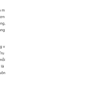
à m
đơn
ổng,
ung
g v
Tru
nổi
 là
uôn