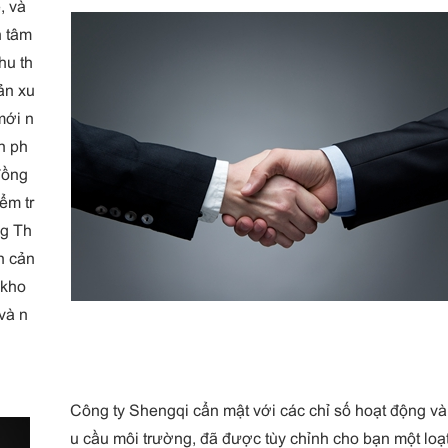
, và
n tâm
hu th
ản xu
mới n
ản ph
đồng
ểm tr
ng Th
n cản
 kho
và n
Công ty Shengqi cẩn mật với các chỉ số hoạt động và
u cầu môi trường, đã được tùy chỉnh cho bạn một loạ