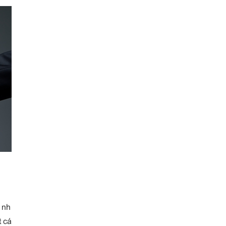
 nh
t cá