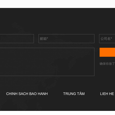
确保你放了
CHINH SACH BAO HANH
TRUNG TÂM
LIEH HE