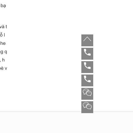
 bạ
và t
ỗ l
She
ng q
, h
bè v