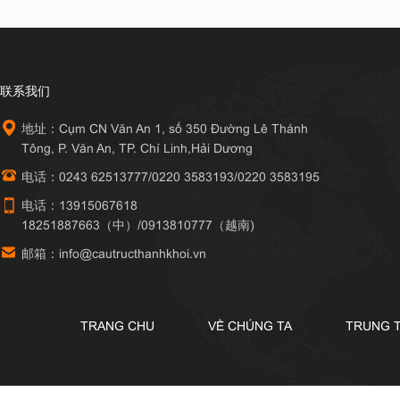
联系我们
地址：Cụm CN Văn An 1, số 350 Đường Lê Thánh
Tông, P. Văn An, TP. Chí Linh,Hải Dương
电话：0243 62513777/0220 3583193/0220 3583195
电话：13915067618
18251887663（中）/0913810777（越南)
邮箱：info@cautructhanhkhoi.vn
TRANG CHU
VỀ CHÚNG TA
TRUNG 