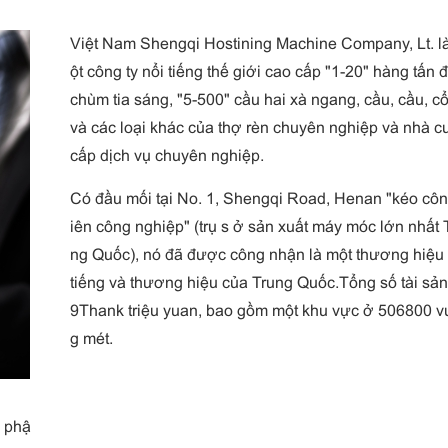
Việt Nam Shengqi Hostining Machine Company, Lt. l
ột công ty nổi tiếng thế giới cao cấp "1-20" hàng tấn 
chùm tia sáng, "5-500" cầu hai xà ngang, cầu, cầu, c
và các loại khác của thợ rèn chuyên nghiệp và nhà c
cấp dịch vụ chuyên nghiệp.
Có đầu mối tại No. 1, Shengqi Road, Henan "kéo côn
iên công nghiệp" (trụ s ở sản xuất máy móc lớn nhất 
ng Quốc), nó đã được công nhận là một thương hiệu 
tiếng và thương hiệu của Trung Quốc.Tổng số tài sản
9Thank triệu yuan, bao gồm một khu vực ở 506800 v
g mét.
 phậ