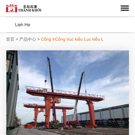
中文
Vietnamese
Trung tâm
Lieh He
首页
>
产品中心
>
Cổng trCổng trục kiểu Lục kiểu L