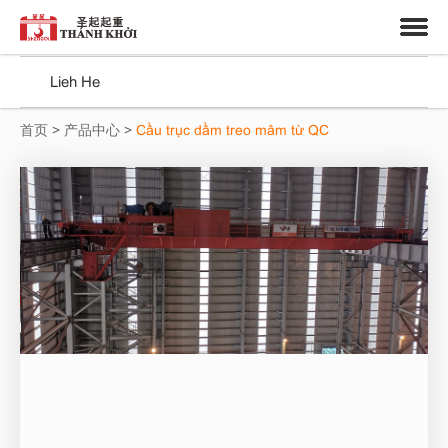
中文
Vietnamese
Trung tâm
Lieh He
首页
>
产品中心
>
Cầu trục dầm treo mâm từ QC