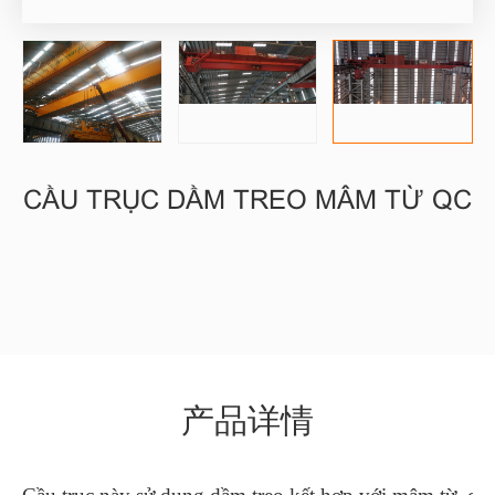
CẦU TRỤC DẦM TREO MÂM TỪ QC
产品详情