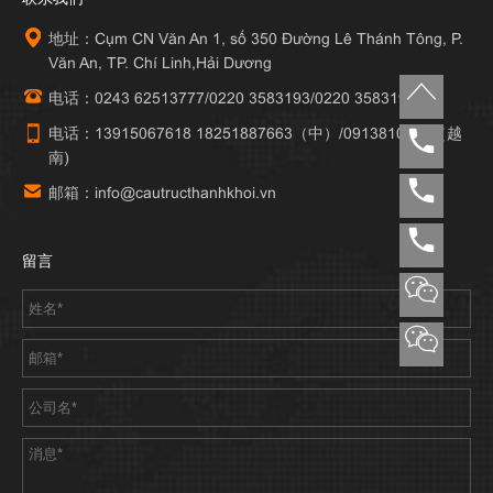
地址：Cụm CN Văn An 1, số 350 Đường Lê Thánh Tông, P.
Văn An, TP. Chí Linh,Hải Dương
电话：0243 62513777/0220 3583193/0220 3583195
电话：13915067618 18251887663（中）/0913810777（越
南)
邮箱：info@cautructhanhkhoi.vn
留言