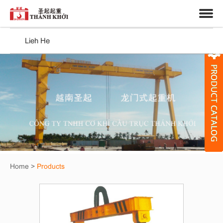
中文
Vietnamese
Trung tâm
Lieh He
Home
>
Products