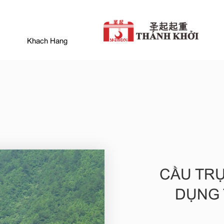
Khach Hang
CẦU TR
DỤNG 