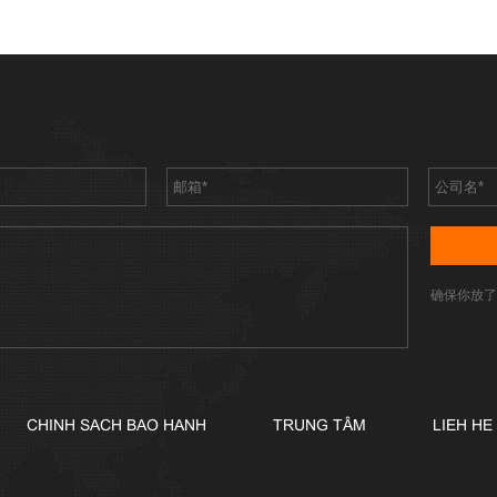
确保你放了
CHINH SACH BAO HANH
TRUNG TÂM
LIEH HE