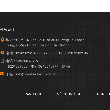
联系我们
地址：Cụm CN Văn An 1, số 350 Đường Lê Thánh
Tông, P. Văn An, TP. Chí Linh,Hải Dương
电话：0243 62513777/0220 3583193/0220 3583195
电话：13915067618
18251887663（中）/0913810777（越南)
邮箱：info@cautructhanhkhoi.vn
TRANG CHU
VỀ CHÚNG TA
TRUNG 