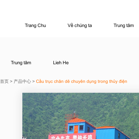
Trang Chu
Về chúng ta
Trung tâm
Trung tâm
Lieh He
首页
>
产品中心
>
Cầu trục chân dê chuyên dụng trong thủy điện