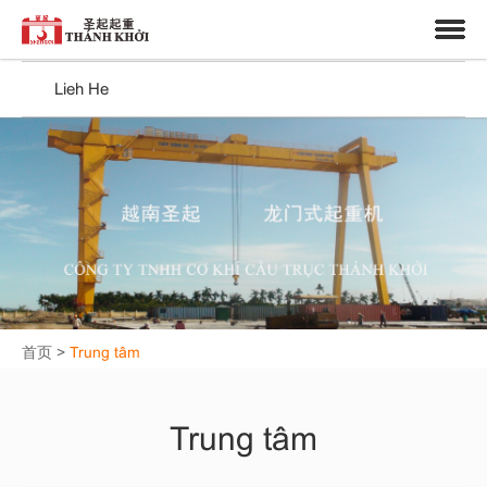
中文
Vietnamese
Trung tâm
Lieh He
首页
>
Trung tâm
Trung tâm