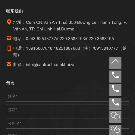
联系我们
地址：Cụm CN Văn An 1, số 350 Đường Lê Thánh Tông, P.
Văn An, TP. Chí Linh,Hải Dương
电话：0243 62513777/0220 3583193/0220 3583195
电话：13915067618 18251887663（中）/0913810777（越
南)
邮箱：info@cautructhanhkhoi.vn
留言