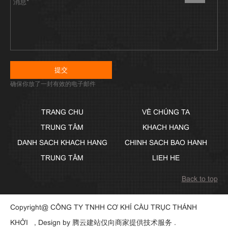
确保你放了一封有效的电子邮件
TRANG CHU
VỀ CHÚNG TA
TRUNG TÂM
KHACH HANG
DANH SACH KHACH HANG
CHINH SACH BAO HANH
TRUNG TÂM
LIEH HE
Back to top
Copyright@ CÔNG TY TNHH CƠ KHÍ CẦU TRỤC THÁNH
KHỞI , Design by
腾云建站仅向商家提供技术服务
.